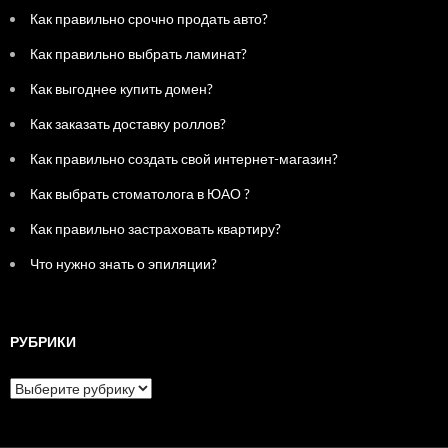
Как правильно срочно продать авто?
Как правильно выбрать ламинат?
Как выгоднее купить домен?
Как заказать доставку роллов?
Как правильно создать свой интернет-магазин?
Как выбрать стоматолога в ЮАО ?
Как правильно застраховать квартиру?
Что нужно знать о эпиляции?
РУБРИКИ
Р
у
б
р