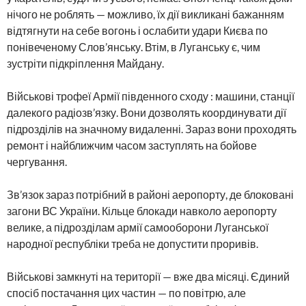
нічого не роблять — можливо, їх дії викликані бажанням
відтягнути на себе вогонь і ослабити удари Києва по
понівеченому Слов’янську. Втім, в Луганську є, чим
зустріти підкріплення Майдану.
Військові трофеї Армії південного сходу : машини, станції
далекого радіозв’язку. Вони дозволять координувати дії
підрозділів на значному видаленні. Зараз вони проходять
ремонт і найближчим часом заступлять на бойове
чергування.
Зв’язок зараз потрібний в районі аеропорту, де блоковані
загони ВС України. Кільце блокади навколо аеропорту
велике, а підрозділам армії самооборони Луганської
народної республіки треба не допустити проривів.
Військові замкнуті на території — вже два місяці. Єдиний
спосіб постачання цих частин — по повітрю, але