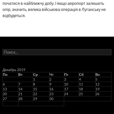
початися в найближчу добу. І якщо аеропорт залишить
опір, значить, велика військова операція в Луганську не
відбудеться.
Н
а
й
т
и
Декабрь 2019
:
Пн
Вт
Ср
Чт
Пт
Сб
Вс
1
2
3
4
5
6
7
8
9
10
11
12
13
14
15
16
17
18
19
20
21
22
23
24
25
26
27
28
29
30