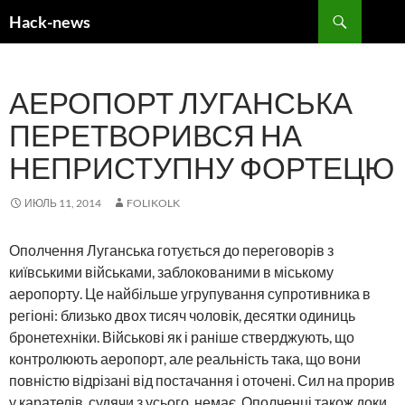
Search
Hack-news
SKIP
TO
CONTENT
АЕРОПОРТ ЛУГАНСЬКА
ПЕРЕТВОРИВСЯ НА
НЕПРИСТУПНУ ФОРТЕЦЮ
ИЮЛЬ 11, 2014
FOLIKOLK
Ополчення Луганська готується до переговорів з
київськими військами, заблокованими в міському
аеропорту. Це найбільше угрупування супротивника в
регіоні: близько двох тисяч чоловік, десятки одиниць
бронетехніки. Військові як і раніше стверджують, що
контролюють аеропорт, але реальність така, що вони
повністю відрізані від постачання і оточені. Сил на прорив
у карателів, судячи з усього, немає. Ополченці також доки