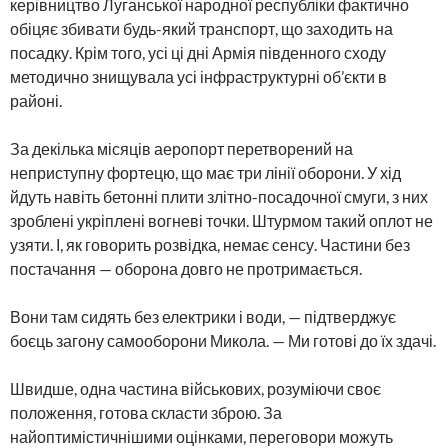
керівництво Луганської народної республіки фактично
обіцяє збивати будь-який транспорт, що заходить на
посадку. Крім того, усі ці дні Армія південного сходу
методично знищувала усі інфраструктурні об’єкти в
районі.
За декілька місяців аеропорт перетворений на
неприступну фортецю, що має три лінії оборони. У хід
йдуть навіть бетонні плити злітно-посадочної смуги, з них
зроблені укріплені вогневі точки. Штурмом такий оплот не
узяти. І, як говорить розвідка, немає сенсу. Частини без
постачання — оборона довго не протримається.
Вони там сидять без електрики і води, — підтверджує
боєць загону самооборони Микола. — Ми готові до їх здачі.
Швидше, одна частина військових, розуміючи своє
положення, готова скласти зброю. За
найоптимістичнішими оцінками, переговори можуть