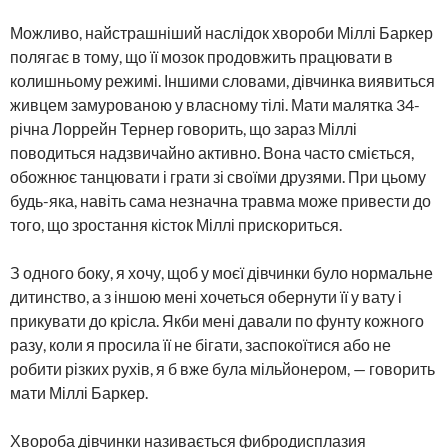
Можливо, найстрашніший наслідок хвороби Міллі Баркер
полягає в тому, що її мозок продовжить працювати в
колишньому режимі. Іншими словами, дівчинка виявиться
живцем замурованою у власному тілі. Мати малятка 34-
річна Лоррейн Тернер говорить, що зараз Міллі
поводиться надзвичайно активно. Вона часто сміється,
обожнює танцювати і грати зі своїми друзями. При цьому
будь-яка, навіть сама незначна травма може привести до
того, що зростання кісток Міллі прискориться.
З одного боку, я хочу, щоб у моєї дівчинки було нормальне
дитинство, а з іншою мені хочеться обернути її у вату і
прикувати до крісла. Якби мені давали по фунту кожного
разу, коли я просила її не бігати, заспокоїтися або не
робити різких рухів, я б вже була мільйонером, — говорить
мати Міллі Баркер.
Хвороба дівчинки називається фибродисплазия