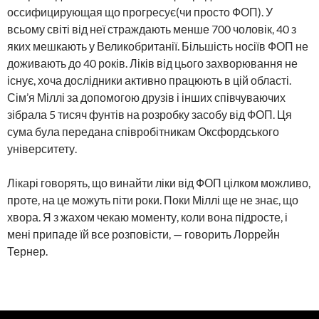
оссифицирующая що прогресує(чи просто ФОП). У
всьому світі від неї страждають менше 700 чоловік, 40 з
яких мешкають у Великобританії. Більшість носіїв ФОП не
доживають до 40 років. Ліків від цього захворювання не
існує, хоча дослідники активно працюють в цій області.
Сім’я Міллі за допомогою друзів і інших співчуваючих
зібрала 5 тисяч фунтів на розробку засобу від ФОП. Ця
сума була передана співробітникам Оксфордського
університету.
Лікарі говорять, що винайти ліки від ФОП цілком можливо,
проте, на це можуть піти роки. Поки Міллі ще не знає, що
хвора. Я з жахом чекаю моменту, коли вона підросте, і
мені припаде їй все розповісти, — говорить Лоррейн
Тернер.