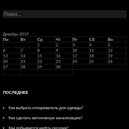
Н
а
й
т
и
Декабрь 2019
:
Пн
Вт
Ср
Чт
Пт
Сб
Вс
1
2
3
4
5
6
7
8
9
10
11
12
13
14
15
16
17
18
19
20
21
22
23
24
25
26
27
28
29
30
ПОСЛЕДНЕЕ
Как выбрать отпариватель для одежды?
Как сделать автономную канализацию?
Как добывается нефть сегодня?