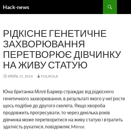
Search
Hack-news
SKIP
TO
CONTENT
РІДКІСНЕ ГЕНЕТИЧНЕ
ЗАХВОРЮВАННЯ
ПЕРЕТВОРЮЄ ДІВЧИНКУ
НА ЖИВУ СТАТУЮ
ИЮЛЬ 15, 2014
FOLIKOLK
Юна британка Міллі Баркер страждає від рідкісного
генетичного захворювання, в результаті якого у неї росте
щось подібне до другого скелета. Якщо хвороба
продовжить прогресувати, то через декілька років
дівчинка може перетворитися на живу статую і втратить
здатність рухатися, повідомляє Mirror.